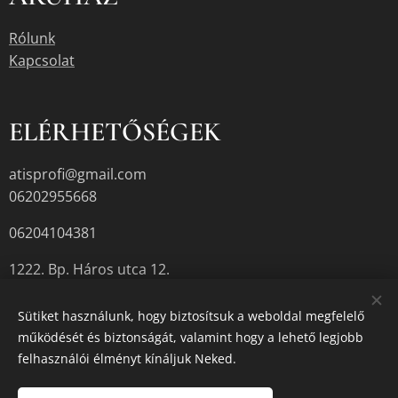
Rólunk
Kapcsolat
ELÉRHETŐSÉGEK
atisprofi@gmail.com
06202955668
06204104381
1222. Bp. Háros utca 12.
Sütiket használunk, hogy biztosítsuk a weboldal megfelelő
működését és biztonságát, valamint hogy a lehető legjobb
A termékek aktuális készletéről érdeklődjön az üzletben, vagy a
felhasználói élményt kínáljuk Neked.
megadott elérhetőségek egyikén.
Sütik