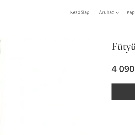
Kezdőlap
Áruház
Kap
Fütyü
4 090