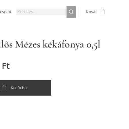
csolat
Kosár
lős Mézes kékáfonya 0,5l
Ft
Kosárba