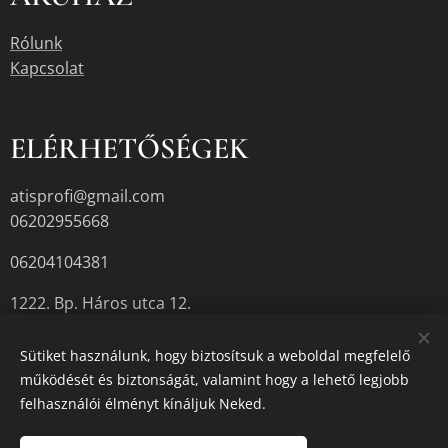
Rólunk
Kapcsolat
ELÉRHETŐSÉGEK
atisprofi@gmail.com
06202955668
06204104381
1222. Bp. Háros utca 12.
Sütiket használunk, hogy biztosítsuk a weboldal megfelelő
működését és biztonságát, valamint hogy a lehető legjobb
A termékek aktuális készletéről érdeklődjön az üzletben, vagy a
felhasználói élményt kínáljuk Neked.
megadott elérhetőségek egyikén.
Sütik