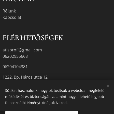
Rólunk
Kapcsolat
ELÉRHETŐSÉGEK
atisprofi@gmail.com
06202955668
06204104381
1222. Bp. Háros utca 12.
Sütiket használunk, hogy biztosítsuk a weboldal megfelelő
működését és biztonságát, valamint hogy a lehető legjobb
A termékek aktuális készletéről érdeklődjön az üzletben, vagy a
felhasználói élményt kínáljuk Neked.
megadott elérhetőségek egyikén.
Sütik