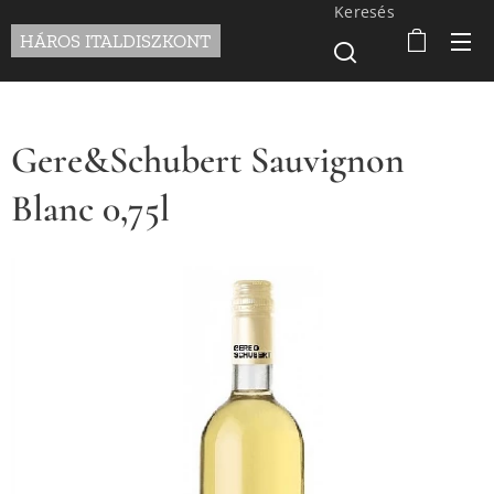
Keresés
HÁROS ITALDISZKONT
Gere&Schubert Sauvignon
Blanc 0,75l