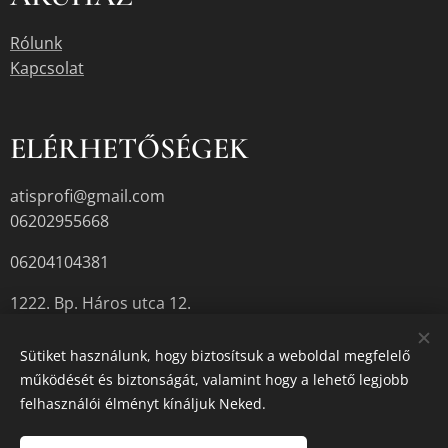
Rólunk
Kapcsolat
ELÉRHETŐSÉGEK
atisprofi@gmail.com
06202955668
06204104381
1222. Bp. Háros utca 12.
Sütiket használunk, hogy biztosítsuk a weboldal megfelelő
működését és biztonságát, valamint hogy a lehető legjobb
A termékek aktuális készletéről érdeklődjön az üzletben, vagy a
felhasználói élményt kínáljuk Neked.
megadott elérhetőségek egyikén.
Sütik