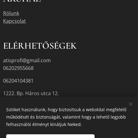
Rólunk
Kapcsolat
ELÉRHETŐSÉGEK
atisprofi@gmail.com
06202955668
06204104381
1222. Bp. Háros utca 12.
Sütiket használunk, hogy biztosítsuk a weboldal megfelelő
működését és biztonságát, valamint hogy a lehető legjobb
A termékek aktuális készletéről érdeklődjön az üzletben, vagy a
felhasználói élményt kínáljuk Neked.
megadott elérhetőségek egyikén.
Sütik