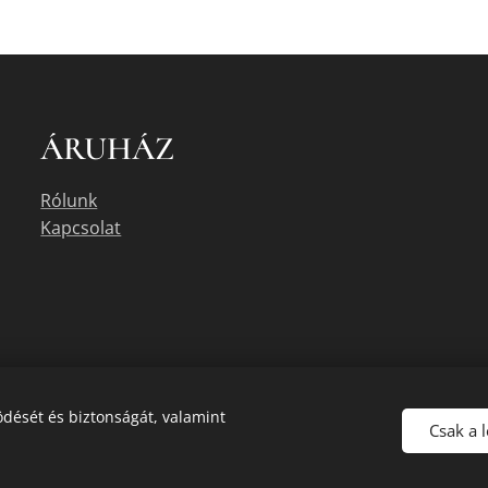
ÁRUHÁZ
Rólunk
Kapcsolat
dését és biztonságát, valamint
Csak a 
uális készletéről érdeklődjön az üzletben, vagy a megadott elérhetőségek e