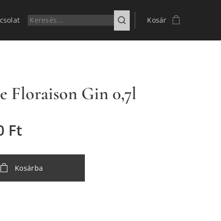
csolat
Kosár
e Floraison Gin 0,7l
0
Ft
Kosárba