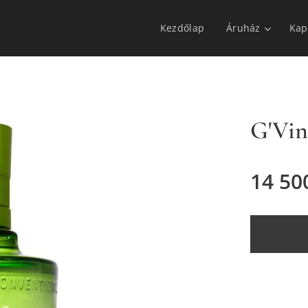
Kezdőlap
Áruház
Kap
G'Vin
14 50