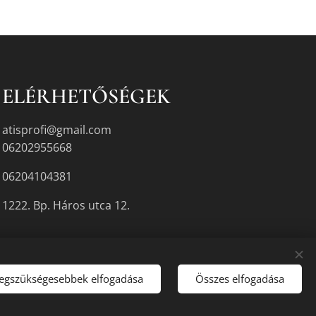
ELÉRHETŐSÉGEK
atisprofi@gmail.com
06202955668
06204104381
1222. Bp. Háros utca 12.
legszükségesebbek elfogadása
Összes elfogadása
gyikén.
Sütik