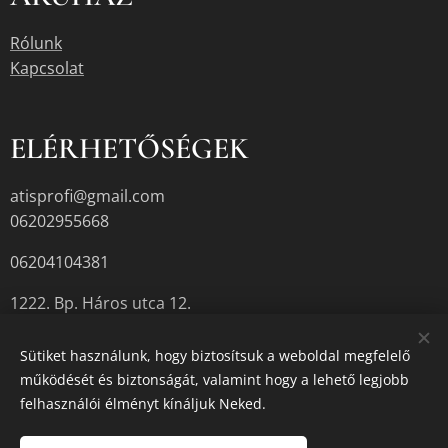
Rólunk
Kapcsolat
ELÉRHETŐSÉGEK
atisprofi@gmail.com
06202955668
06204104381
1222. Bp. Háros utca 12.
Sütiket használunk, hogy biztosítsuk a weboldal megfelelő
működését és biztonságát, valamint hogy a lehető legjobb
A termékek aktuális készletéről érdeklődjön az üzletben, vagy a
felhasználói élményt kínáljuk Neked.
megadott elérhetőségek egyikén.
Sütik