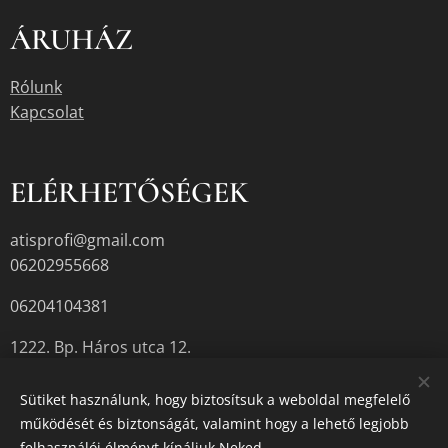
ÁRUHÁZ
Rólunk
Kapcsolat
ELÉRHETŐSÉGEK
atisprofi@gmail.com
06202955668
06204104381
1222. Bp. Háros utca 12.
Sütiket használunk, hogy biztosítsuk a weboldal megfelelő
működését és biztonságát, valamint hogy a lehető legjobb
A termékek aktuális készletéről érdeklődjön az üzletben, vagy a
felhasználói élményt kínáljuk Neked.