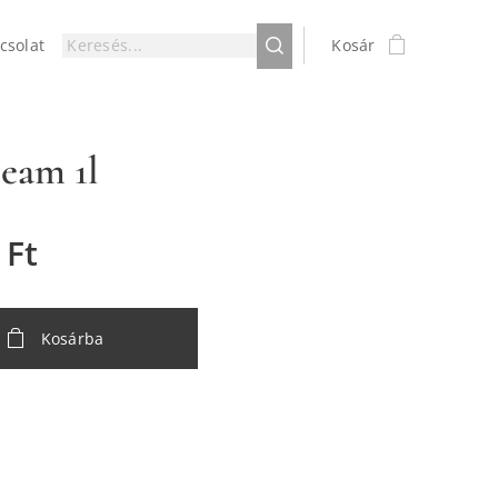
csolat
Kosár
eam 1l
Ft
Kosárba