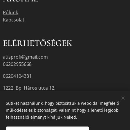
Rólunk
Kapcsolat
ELÉRHETŐSÉGEK
atisprofi@gmail.com
06202955668
06204104381
1222. Bp. Háros utca 12.
Sütiket használunk, hogy biztosítsuk a weboldal megfelelő
működését és biztonságát, valamint hogy a lehető legjobb
A termékek aktuális készletéről érdeklődjön az üzletben, vagy a
felhasználói élményt kínáljuk Neked.
megadott elérhetőségek egyikén.
Sütik