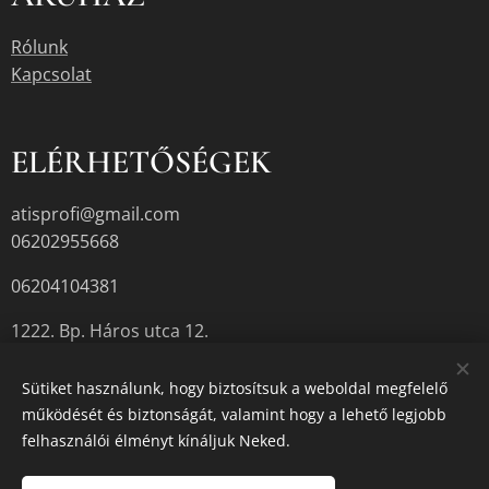
Rólunk
Kapcsolat
ELÉRHETŐSÉGEK
atisprofi@gmail.com
06202955668
06204104381
1222. Bp. Háros utca 12.
Sütiket használunk, hogy biztosítsuk a weboldal megfelelő
működését és biztonságát, valamint hogy a lehető legjobb
A termékek aktuális készletéről érdeklődjön az üzletben, vagy a
felhasználói élményt kínáljuk Neked.
megadott elérhetőségek egyikén.
Sütik