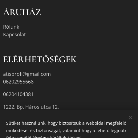
ÁRUHÁZ
Rólunk
Kapcsolat
ELÉRHETŐSÉGEK
atisprofi@gmail.com
06202955668
06204104381
1222. Bp. Háros utca 12.
Sütiket használunk, hogy biztosítsuk a weboldal megfelelő
működését és biztonságát, valamint hogy a lehető legjobb
A termékek aktuális készletéről érdeklődjön az üzletben, vagy a
felhasználói élményt kínáljuk Neked.