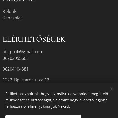
Rólunk
Kapcsolat
ELÉRHETŐSÉGEK
atisprofi@gmail.com
06202955668
06204104381
1222. Bp. Háros utca 12.
Sütiket használunk, hogy biztosítsuk a weboldal megfelelő
működését és biztonságát, valamint hogy a lehető legjobb
A termékek aktuális készletéről érdeklődjön az üzletben, vagy a
felhasználói élményt kínáljuk Neked.
megadott elérhetőségek egyikén.
Sütik