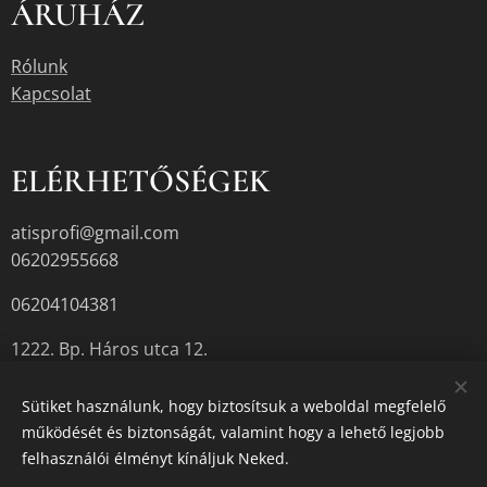
ÁRUHÁZ
Rólunk
Kapcsolat
ELÉRHETŐSÉGEK
atisprofi@gmail.com
06202955668
06204104381
1222. Bp. Háros utca 12.
Sütiket használunk, hogy biztosítsuk a weboldal megfelelő
működését és biztonságát, valamint hogy a lehető legjobb
A termékek aktuális készletéről érdeklődjön az üzletben, vagy a
felhasználói élményt kínáljuk Neked.
megadott elérhetőségek egyikén.