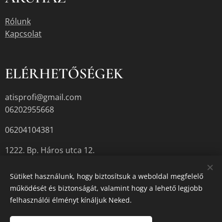
Rólunk
Kapcsolat
ELÉRHETŐSÉGEK
atisprofi@gmail.com
06202955668
06204104381
1222. Bp. Háros utca 12.
Sütiket használunk, hogy biztosítsuk a weboldal megfelelő
működését és biztonságát, valamint hogy a lehető legjobb
A termékek aktuális készletéről érdeklődjön az üzletben, vagy a
felhasználói élményt kínáljuk Neked.
megadott elérhetőségek egyikén.
Sütik