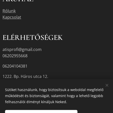
Rólunk
Kapcsolat
ELÉRHETŐSÉGEK
atisprofi@gmail.com
06202955668
06204104381
1222. Bp. Háros utca 12.
Sütiket használunk, hogy biztosítsuk a weboldal megfelelő
működését és biztonságát, valamint hogy a lehető legjobb
A termékek aktuális készletéről érdeklődjön az üzletben, vagy a
felhasználói élményt kínáljuk Neked.
megadott elérhetőségek egyikén.
Sütik