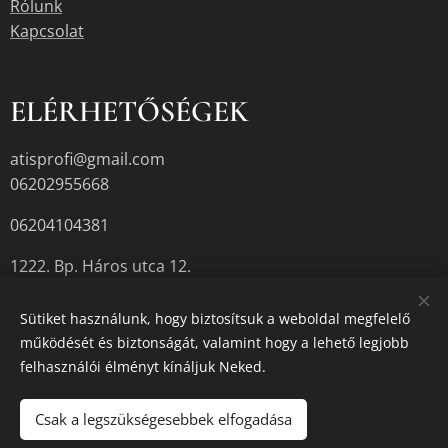
Rólunk
Kapcsolat
ELÉRHETŐSÉGEK
atisprofi@gmail.com
06202955668
06204104381
1222. Bp. Háros utca 12.
Sütiket használunk, hogy biztosítsuk a weboldal megfelelő
működését és biztonságát, valamint hogy a lehető legjobb
A termékek aktuális készletéről érdeklődjön az üzletben, vagy a
felhasználói élményt kínáljuk Neked.
megadott elérhetőségek egyikén.
Sütik
Csak a legszükségesebbek elfogadása