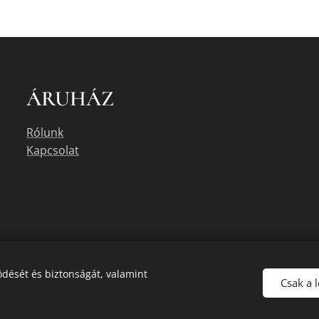
ÁRUHÁZ
Rólunk
Kapcsolat
dését és biztonságát, valamint
Csak a 
uális készletéről érdeklődjön az üzletben, vagy a megadott elérhetőségek e