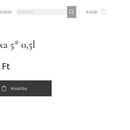
csolat
Kosár
a 5* 0,5l
Ft
Kosárba