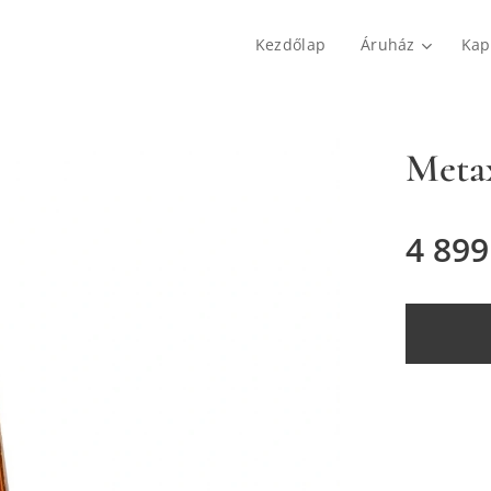
Kezdőlap
Áruház
Kap
Metax
4 899