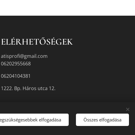
ELÉRHETŐSÉGEK
atisprofi@gmail.com
06202955668
06204104381
1222. Bp. Háros utca 12.
legszükségesebbek elfogadása
Összes elfogadása
gyikén.
Sütik