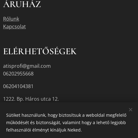
ÁRUHÁZ
Rólunk
Kapcsolat
ELÉRHETŐSÉGEK
atisprofi@gmail.com
06202955668
06204104381
1222. Bp. Háros utca 12.
Sütiket használunk, hogy biztosítsuk a weboldal megfelelő
működését és biztonságát, valamint hogy a lehető legjobb
A termékek aktuális készletéről érdeklődjön az üzletben, vagy a
felhasználói élményt kínáljuk Neked.
megadott elérhetőségek egyikén.