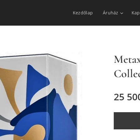
Kezdőlap
Áruház
Kap
Metax
Collec
25 50