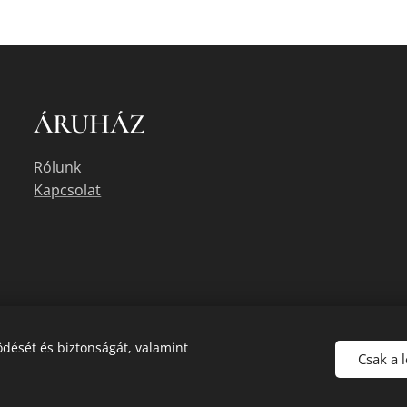
ÁRUHÁZ
Rólunk
Kapcsolat
dését és biztonságát, valamint
Csak a 
uális készletéről érdeklődjön az üzletben, vagy a megadott elérhetőségek e