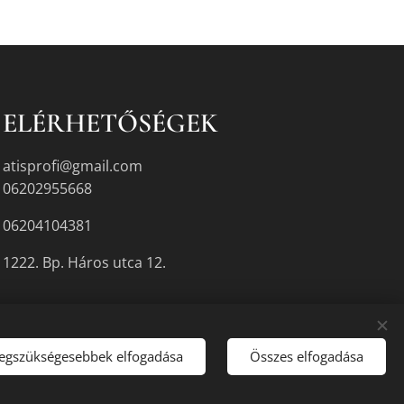
ELÉRHETŐSÉGEK
atisprofi@gmail.com
06202955668
06204104381
1222. Bp. Háros utca 12.
legszükségesebbek elfogadása
Összes elfogadása
gyikén.
Sütik