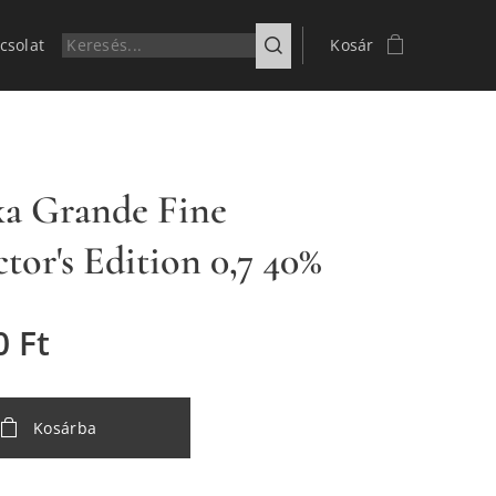
csolat
Kosár
a Grande Fine
tor's Edition 0,7 40%
0
Ft
Kosárba