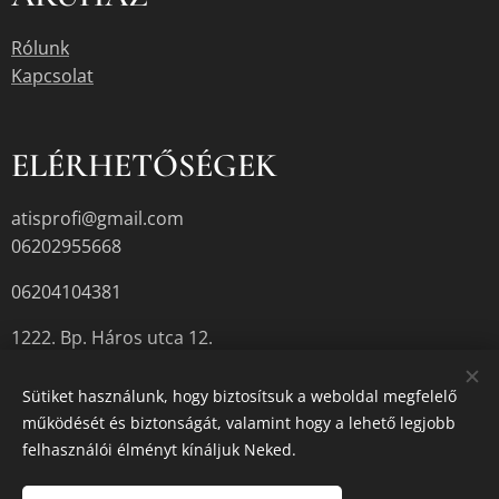
Rólunk
Kapcsolat
ELÉRHETŐSÉGEK
atisprofi@gmail.com
06202955668
06204104381
1222. Bp. Háros utca 12.
Sütiket használunk, hogy biztosítsuk a weboldal megfelelő
működését és biztonságát, valamint hogy a lehető legjobb
A termékek aktuális készletéről érdeklődjön az üzletben, vagy a
felhasználói élményt kínáljuk Neked.
megadott elérhetőségek egyikén.
Sütik