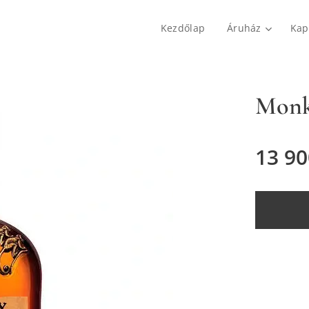
Kezdőlap
Áruház
Kap
Monk
13 90