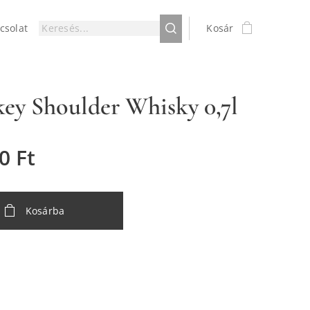
csolat
Kosár
ey Shoulder Whisky 0,7l
0
Ft
Kosárba