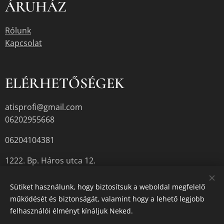
ÁRUHÁZ
Rólunk
Kapcsolat
ELÉRHETŐSÉGEK
atisprofi@gmail.com
06202955668
06204104381
1222. Bp. Háros utca 12.
Sütiket használunk, hogy biztosítsuk a weboldal megfelelő
működését és biztonságát, valamint hogy a lehető legjobb
A termékek aktuális készletéről érdeklődjön az üzletben, vagy a
felhasználói élményt kínáljuk Neked.
megadott elérhetőségek egyikén.