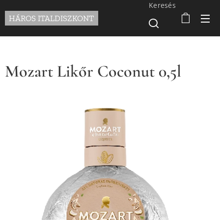
Keresés
HÁROS ITALDISZKONT
Mozart Likőr Coconut 0,5l