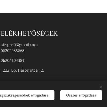
ELÉRHETŐSÉGEK
atisprofi@gmail.com
06202955668
06204104381
1222. Bp. Háros utca 12.
legszükségesebbek elfogadása
Összes elfogadása
gyikén.
Sütik