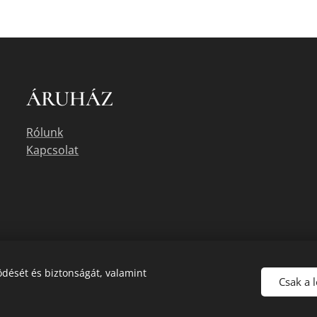
ÁRUHÁZ
Rólunk
Kapcsolat
dését és biztonságát, valamint
Csak a 
uális készletéről érdeklődjön az üzletben, vagy a megadott elérhetőségek e