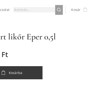
csolat
Kosár
t likőr Eper 0,5l
Ft
Kosárba