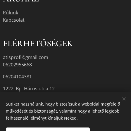
Rólunk
Kapcsolat
ELÉRHETŐSÉGEK
atisprofi@gmail.com
06202955668
06204104381
1222. Bp. Háros utca 12.
Sütiket használunk, hogy biztosítsuk a weboldal megfelelő
működését és biztonságát, valamint hogy a lehető legjobb
A termékek aktuális készletéről érdeklődjön az üzletben, vagy a
felhasználói élményt kínáljuk Neked.
megadott elérhetőségek egyikén.
Sütik