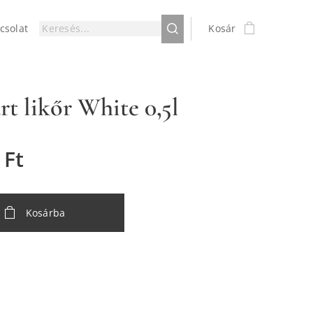
csolat
Kosár
t likőr White 0,5l
Ft
Kosárba