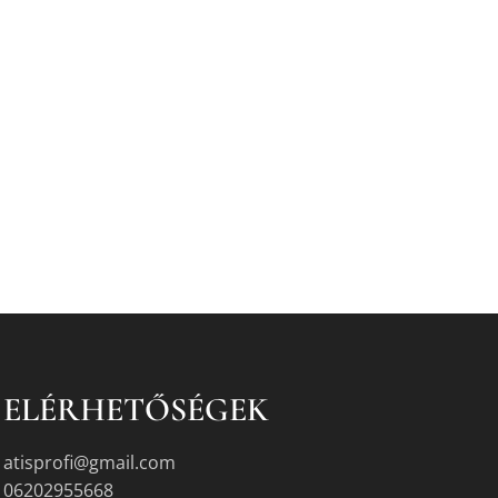
ELÉRHETŐSÉGEK
atisprofi@gmail.com
06202955668