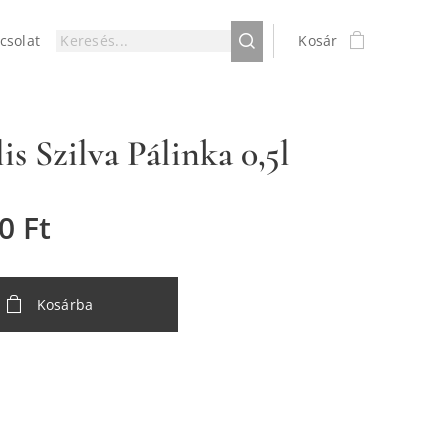
csolat
Kosár
is Szilva Pálinka 0,5l
0
Ft
Kosárba