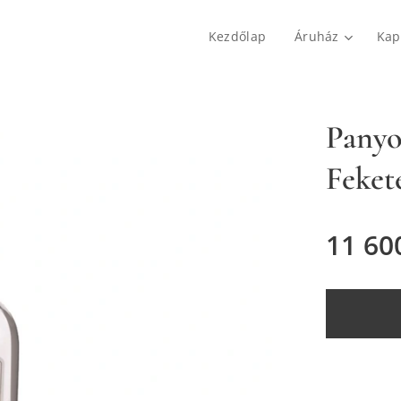
Kezdőlap
Áruház
Kap
Panyol
Feket
11 60