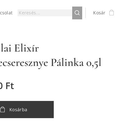
csolat
Kosár
ai Elixír
ecseresznye Pálinka 0,5l
0
Ft
Kosárba