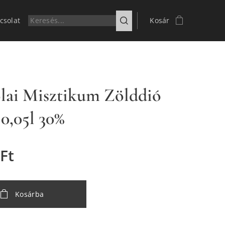
csolat
Kosár
lai Misztikum Zölddió
 0,05l 30%
Ft
Kosárba