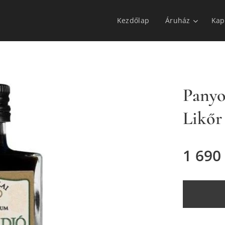
Kezdőlap
Áruház
Kap
Panyo
Likőr
1 690