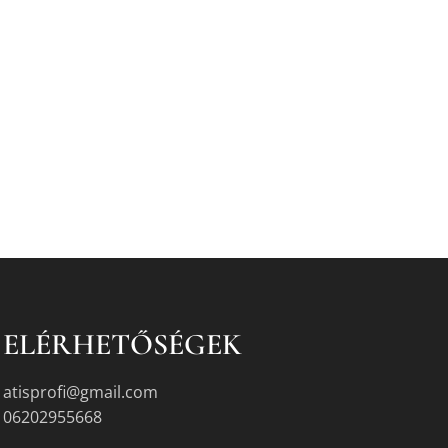
ELÉRHETŐSÉGEK
atisprofi@gmail.com
06202955668