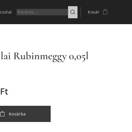
csolat
Kosár
lai Rubinmeggy 0,05l
Ft
Kosárba