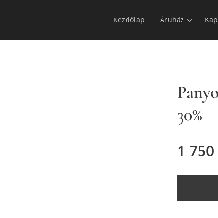
Kezdőlap
Áruház
Kap
Panyo
30%
1 750