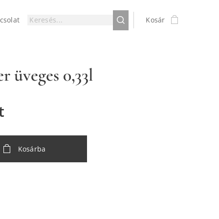
csolat
Kosár
er üveges 0,33l
t
Kosárba