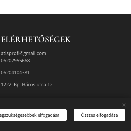
ELÉRHETŐSÉGEK
atisprofi@gmail.com
06202955668
06204104381
1222. Bp. Háros utca 12.
legszükségesebbek elfogadása
Összes elfogadása
gyikén.
Sütik