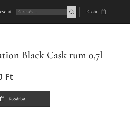
csolat
Kosár
ation Black Cask rum 0,7l
0
Ft
Kosárba