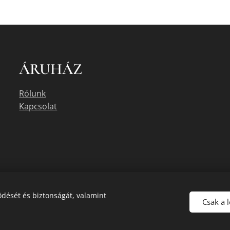
ÁRUHÁZ
Rólunk
Kapcsolat
dését és biztonságát, valamint
Csak a 
uális készletéről érdeklődjön az üzletben, vagy a megadott elérhetőségek e