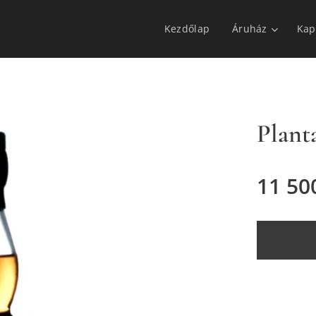
Kezdőlap
Áruház
Kap
Plant
11 50