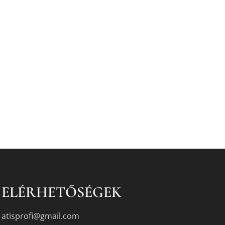
ELÉRHETŐSÉGEK
atisprofi@gmail.com