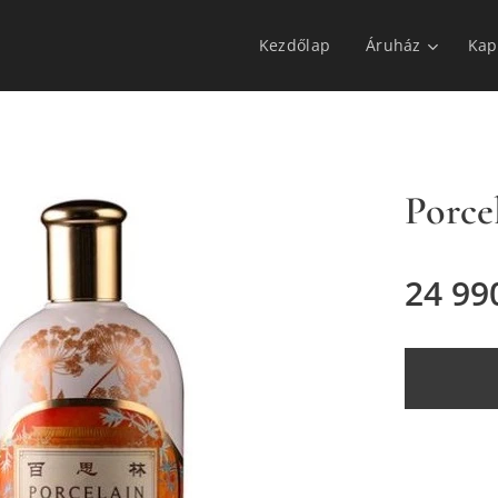
Kezdőlap
Áruház
Kap
Porce
24 99