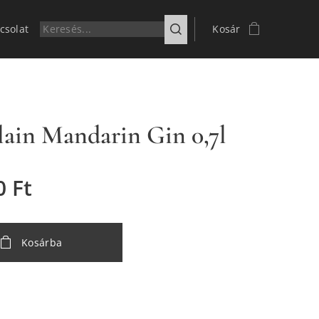
csolat
Kosár
lain Mandarin Gin 0,7l
0
Ft
Kosárba