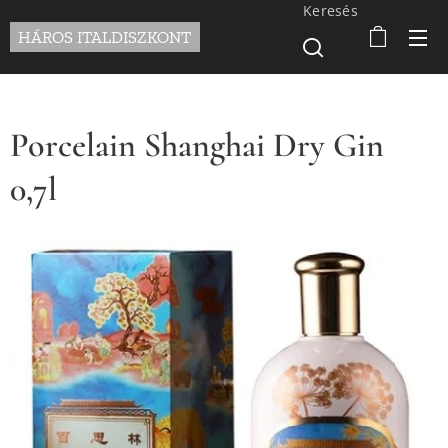
Keresés
HÁROS ITALDISZKONT
Porcelain Shanghai Dry Gin
0,7l