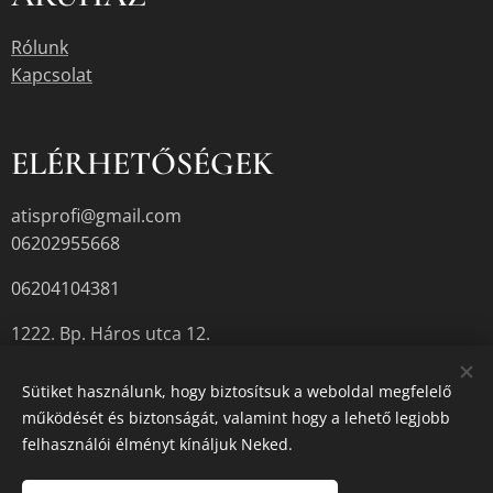
Rólunk
Kapcsolat
ELÉRHETŐSÉGEK
atisprofi@gmail.com
06202955668
06204104381
1222. Bp. Háros utca 12.
Sütiket használunk, hogy biztosítsuk a weboldal megfelelő
működését és biztonságát, valamint hogy a lehető legjobb
A termékek aktuális készletéről érdeklődjön az üzletben, vagy a
felhasználói élményt kínáljuk Neked.
megadott elérhetőségek egyikén.
Sütik