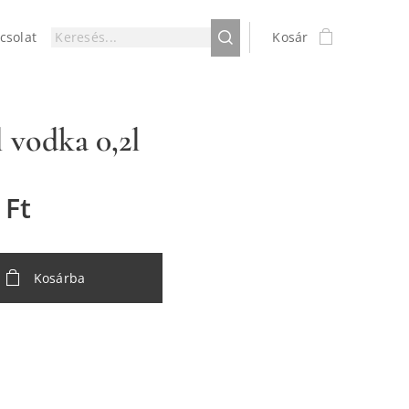
csolat
Kosár
 vodka 0,2l
Ft
Kosárba