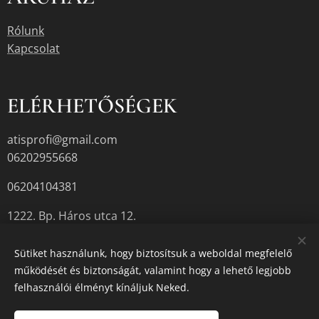
Rólunk
Kapcsolat
ELÉRHETŐSÉGEK
atisprofi@gmail.com
06202955668
06204104381
1222. Bp. Háros utca 12.
Sütiket használunk, hogy biztosítsuk a weboldal megfelelő
működését és biztonságát, valamint hogy a lehető legjobb
A termékek aktuális készletéről érdeklődjön az üzletben, vagy a
felhasználói élményt kínáljuk Neked.
megadott elérhetőségek egyikén.
Sütik