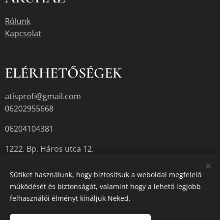
Rólunk
Kapcsolat
ELÉRHETŐSÉGEK
atisprofi@gmail.com
06202955668
06204104381
1222. Bp. Háros utca 12.
Sütiket használunk, hogy biztosítsuk a weboldal megfelelő
működését és biztonságát, valamint hogy a lehető legjobb
A termékek aktuális készletéről érdeklődjön az üzletben, vagy a
felhasználói élményt kínáljuk Neked.
megadott elérhetőségek egyikén.
Sütik