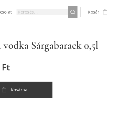
csolat
Kosár
 vodka Sárgabarack 0,5l
Ft
Kosárba