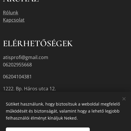
Rólunk
Kapcsolat
ELÉRHETŐSÉGEK
atisprofi@gmail.com
06202955668
06204104381
1222. Bp. Háros utca 12.
Sütiket használunk, hogy biztosítsuk a weboldal megfelelő
működését és biztonságát, valamint hogy a lehető legjobb
A termékek aktuális készletéről érdeklődjön az üzletben, vagy a
felhasználói élményt kínáljuk Neked.
megadott elérhetőségek egyikén.
Sütik