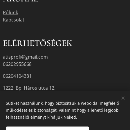
Rólunk
Kapcsolat
ELÉRHETŐSÉGEK
atisprofi@gmail.com
06202955668
06204104381
1222. Bp. Háros utca 12.
Sütiket használunk, hogy biztosítsuk a weboldal megfelelő
működését és biztonságát, valamint hogy a lehető legjobb
A termékek aktuális készletéről érdeklődjön az üzletben, vagy a
felhasználói élményt kínáljuk Neked.
megadott elérhetőségek egyikén.
Sütik