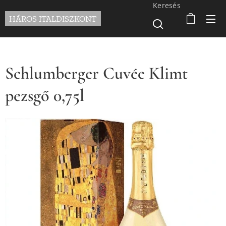
Keresés
HÁROS ITALDISZKONT
Schlumberger Cuvée Klimt
pezsgő 0,75l