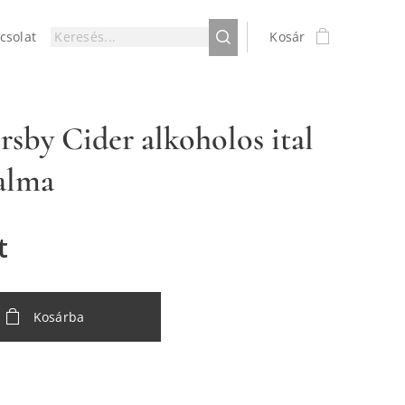
csolat
Kosár
sby Cider alkoholos ital
 alma
t
Kosárba