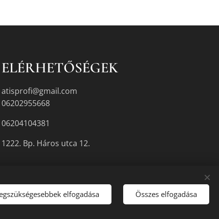
ELÉRHETŐSÉGEK
atisprofi@gmail.com
06202955668
06204104381
1222. Bp. Háros utca 12.
legszükségesebbek elfogadása
Összes elfogadása
gyikén.
Sütik