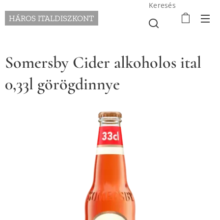
Keresés
HÁROS ITALDISZKONT
Somersby Cider alkoholos ital
0,33l görögdinnye