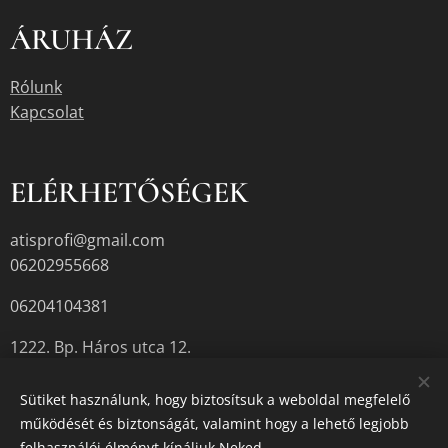
ÁRUHÁZ
Rólunk
Kapcsolat
ELÉRHETŐSÉGEK
atisprofi@gmail.com
06202955668
06204104381
1222. Bp. Háros utca 12.
Sütiket használunk, hogy biztosítsuk a weboldal megfelelő
működését és biztonságát, valamint hogy a lehető legjobb
A termékek aktuális készletéről érdeklődjön az üzletben, vagy a
felhasználói élményt kínáljuk Neked.