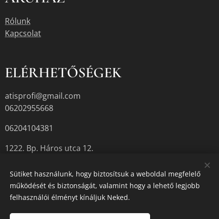
Rólunk
Kapcsolat
ELÉRHETŐSÉGEK
atisprofi@gmail.com
06202955668
06204104381
1222. Bp. Háros utca 12.
Sütiket használunk, hogy biztosítsuk a weboldal megfelelő
működését és biztonságát, valamint hogy a lehető legjobb
A termékek aktuális készletéről érdeklődjön az üzletben, vagy a
felhasználói élményt kínáljuk Neked.
megadott elérhetőségek egyikén.
Sütik