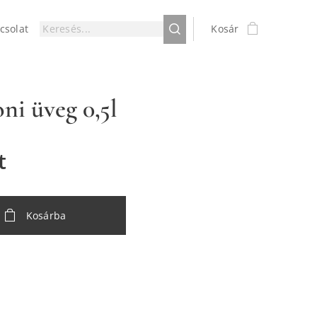
csolat
Kosár
ni üveg 0,5l
t
Kosárba