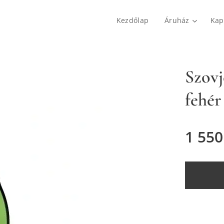
Kezdőlap
Áruház
Kap
Szovj
fehér
1 550