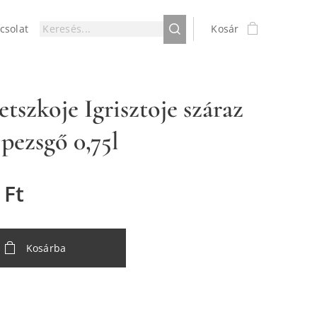
csolat
Kosár
etszkoje Igrisztoje száraz
 pezsgő 0,75l
Ft
Kosárba