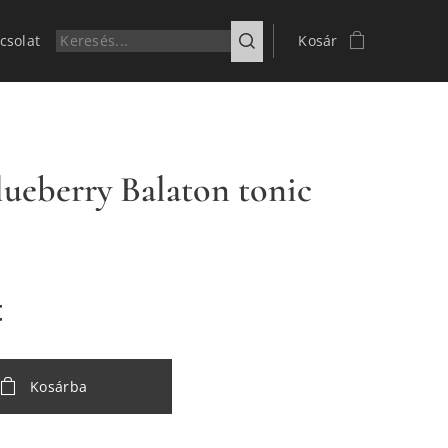
csolat
Kosár
ueberry Balaton tonic
t
Kosárba