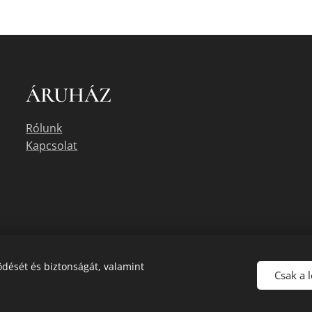
ÁRUHÁZ
Rólunk
Kapcsolat
dését és biztonságát, valamint
Csak a 
uális készletéről érdeklődjön az üzletben, vagy a megadott elérhetőségek e