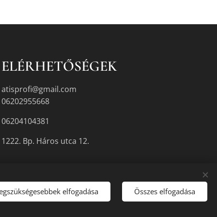
ELÉRHETŐSÉGEK
atisprofi@gmail.com
06202955668
06204104381
1222. Bp. Háros utca 12.
legszükségesebbek elfogadása
Összes elfogadása
gyikén.
Sütik