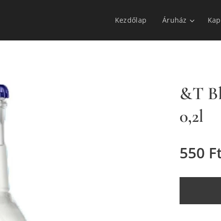
Kezdőlap
Áruház
Kap
&T Bl
0,2l
550
F